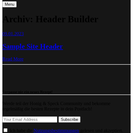
Menu
Archiv:
Header Builder
09.01.2023
Sample Site Header
Read More
Verpasse nie ein neues Rezept!
Werde teil der Honig & Speck Community und bekomme
regelmäßig die besten Rezepte in dein Postfach!
Ich habe die
Nutzungsbestimmungen
gelesen und akzeptiert.