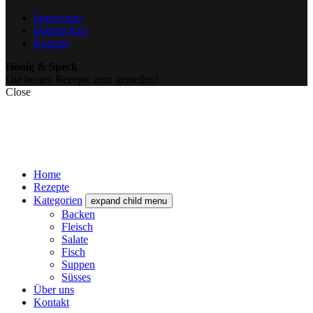
Impressum
Datenschutz
Kontakt
Honig & Speck
Die besten Rezepte zum genießen!
Close
Home
Rezepte
Kategorien
expand child menu
Backen
Fleisch
Salate
Fisch
Suppen
Süsses
Über uns
Kontakt