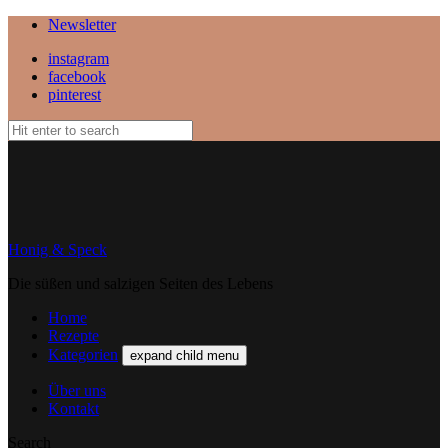
Newsletter
instagram
facebook
pinterest
Honig & Speck
Die süßen und salzigen Seiten des Lebens
Home
Rezepte
Kategorien
expand child menu
Über uns
Kontakt
Search